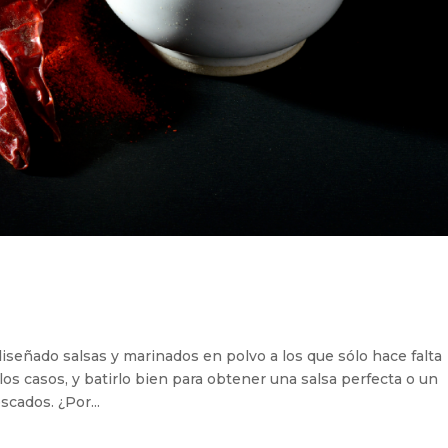
iseñado salsas y marinados en polvo a los que sólo hace falta
los casos, y batirlo bien para obtener una salsa perfecta o un
cados. ¿Por...