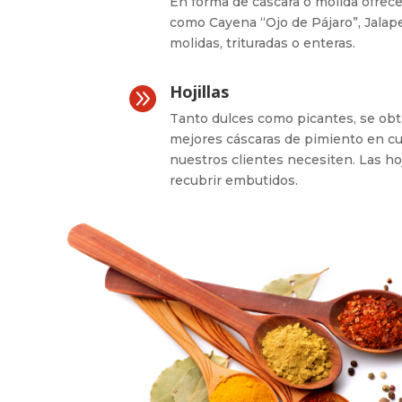
En forma de cáscara o molida ofrec
como Cayena “Ojo de Pájaro”, Jalap
molidas, trituradas o enteras.
Hojillas

Tanto dulces como picantes, se obti
mejores cáscaras de pimiento en cu
nuestros clientes necesiten. Las hoj
recubrir embutidos.